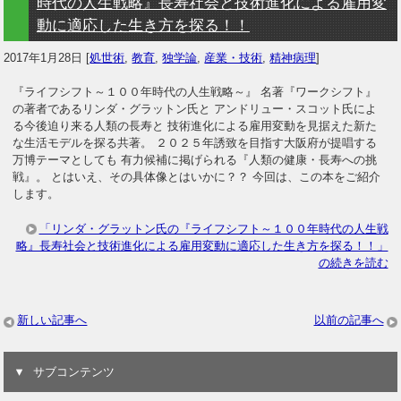
時代の人生戦略』長寿社会と技術進化による雇用変
動に適応した生き方を探る！！
2017年1月28日
[
処世術
,
教育
,
独学論
,
産業・技術
,
精神病理
]
『ライフシフト～１００年時代の人生戦略～』 名著『ワークシフト』
の著者であるリンダ・グラットン氏と アンドリュー・スコット氏によ
る今後迫り来る人類の長寿と 技術進化による雇用変動を見据えた新た
な生活モデルを探る共著。 ２０２５年誘致を目指す大阪府が提唱する
万博テーマとしても 有力候補に掲げられる『人類の健康・長寿への挑
戦』。 とはいえ、その具体像とはいかに？？ 今回は、この本をご紹介
します。
「リンダ・グラットン氏の『ライフシフト～１００年時代の人生戦
略』長寿社会と技術進化による雇用変動に適応した生き方を探る！！」
の続きを読む
新しい記事へ
以前の記事へ
サブコンテンツ