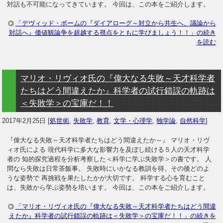
対話も不可能になってきています。 今回は、この本をご紹介します。
「デヴィッド・ボームの『ダイアローグ～対立から共生へ、議論から
対話へ』価値観論争を超越する視点をともに学びましょう！！」の続き
を読む
マリオ・リヴィオ氏の『偉大なる失敗～天才科学者
たちはどう間違えたか』科学者の試行錯誤の軌跡は
＜失敗学＞の宝庫だ！！
2017年2月25日
[
処世術
,
失敗学
,
教育
,
文学・心理学
,
独学論
,
自然科学
]
『偉大なる失敗～天才科学者たちはどう間違えたか～』 マリオ・リヴ
ィオ氏による 現代科学に多大な影響力を及ぼし続ける５人の天才科学
者の 知的探究過程を分析考察した＜科学に学ぶ失敗学＞の書です。 人
間なら失敗は日常茶飯事。 失敗時にいかなる教訓を得、その後どのよ
うな姿勢で 再挑戦を果たしたかが大切です。 科学する心を育むこと
は、失敗から学ぶ姿勢を培います。 今回は、この本をご紹介します。
「マリオ・リヴィオ氏の『偉大なる失敗～天才科学者たちはどう間違
えたか』科学者の試行錯誤の軌跡は＜失敗学＞の宝庫だ！！」の続きを