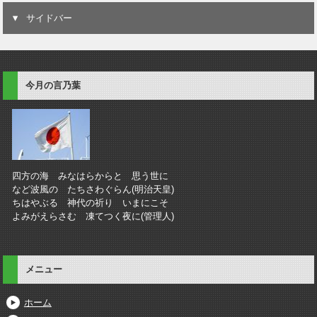
サイドバー
今月の言乃葉
四方の海 みなはらからと 思う世に
など波風の たちさわぐらん(明治天皇)
ちはやぶる 神代の祈り いまにこそ
よみがえらさむ 凍てつく夜に(管理人)
メニュー
ホーム