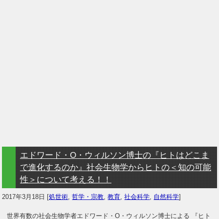
エドワード・O・ウィルソン博士の『ヒトはどこま
で進化するのか』社会生物学からヒトの＜知の可能
性＞について考える！！
2017年3月18日
[
処世術
,
哲学・宗教
,
教育
,
社会科学
,
自然科学
]
世界有数の社会生物学者エドワード・O・ウィルソン博士による 『ヒト