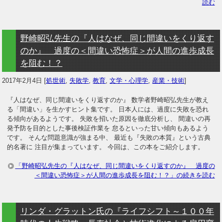
読む
野崎昭弘先生の『人はなぜ、同じ間違いをくり返す
のか』 過度の＜間違い恐怖症＞が人間の進歩成長
を阻む！？
2017年2月4日
[
処世術
,
失敗学
,
教育
,
文学・心理学
,
産業・技術
]
『人はなぜ、同じ間違いをくり返すのか』 数学者野崎昭弘先生が教え
る「間違い」を生かすヒント集です。 日本人には、過度に失敗を恐れ
る傾向があるようです。 失敗を招いた原因を徹底分析し、 間違いの再
発予防を目的とした事後検証作業を 怠るといった甘い傾向もあるよう
です。 そんな問題意識が強まる中、 最近も『失敗の本質』という古典
的名著に 注目が集まっています。 今回は、この本をご紹介します。
「野崎昭弘先生の『人はなぜ、同じ間違いをくり返すのか』 過度の
＜間違い恐怖症＞が人間の進歩成長を阻む！？」の続きを読む
リンダ・グラットン氏の『ライフシフト～１００年