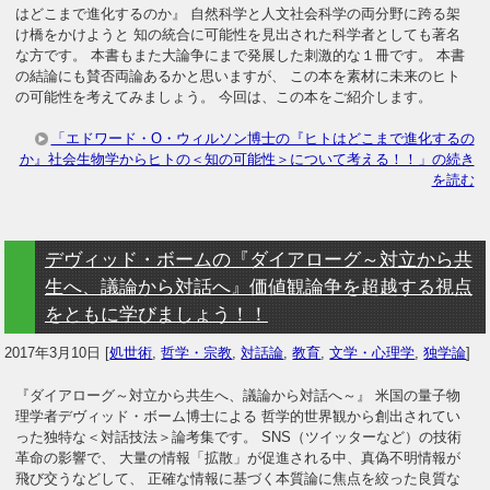
はどこまで進化するのか』 自然科学と人文社会科学の両分野に跨る架
け橋をかけようと 知の統合に可能性を見出された科学者としても著名
な方です。 本書もまた大論争にまで発展した刺激的な１冊です。 本書
の結論にも賛否両論あるかと思いますが、 この本を素材に未来のヒト
の可能性を考えてみましょう。 今回は、この本をご紹介します。
「エドワード・O・ウィルソン博士の『ヒトはどこまで進化するの
か』社会生物学からヒトの＜知の可能性＞について考える！！」の続き
を読む
デヴィッド・ボームの『ダイアローグ～対立から共
生へ、議論から対話へ』価値観論争を超越する視点
をともに学びましょう！！
2017年3月10日
[
処世術
,
哲学・宗教
,
対話論
,
教育
,
文学・心理学
,
独学論
]
『ダイアローグ～対立から共生へ、議論から対話へ～』 米国の量子物
理学者デヴィッド・ボーム博士による 哲学的世界観から創出されてい
った独特な＜対話技法＞論考集です。 SNS（ツイッターなど）の技術
革命の影響で、 大量の情報「拡散」が促進される中、真偽不明情報が
飛び交うなどして、 正確な情報に基づく本質論に焦点を絞った良質な