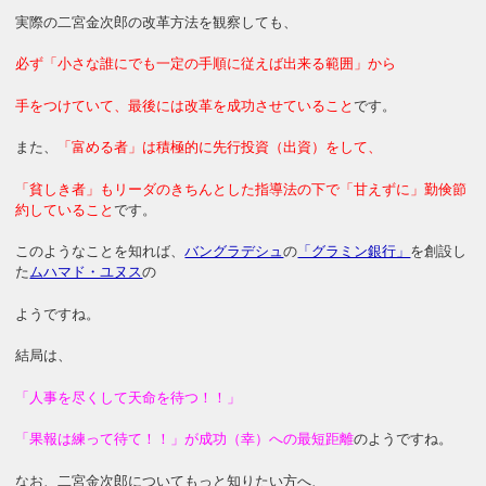
実際の二宮金次郎の改革方法を観察しても、
必ず「小さな誰にでも一定の手順に従えば出来る範囲」から
手をつけていて、最後には改革を成功させていること
です。
また、
「富める者」は積極的に先行投資（出資）をして、
「貧しき者」もリーダのきちんとした
指導法の下で「甘えずに」勤倹節
約していること
です。
このようなことを知れば、
バングラデシュ
の
「グラミン銀行」
を創設し
た
ムハマド・ユヌス
の
ようですね。
結局は、
「人事を尽くして天命を待つ！！」
「果報は練って待て！！」が成功（幸）への最短距離
のようですね。
なお、二宮金次郎についてもっと知りたい方へ、