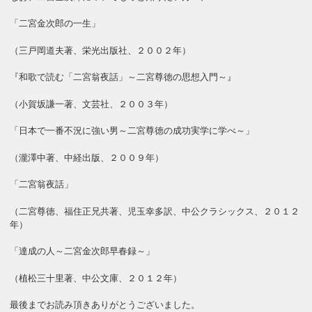
「二宮金次郎の一生」
（三戸岡道夫著、栄光出版社、２００２年）
『和歌で読む「二宮翁夜話」～二宮尊徳の思想入門～』
（小賀坂謙一著、文芸社、２００３年）
「日本で一番不況に強い男～二宮尊徳の成功実学に学べ～」
（瀧澤中著、中経出版、２００９年）
「二宮翁夜話」
（二宮尊徳、福住正兄共著、児玉幸多訳、中公クラシックス、２０１２
年）
「達成の人～二宮金次郎早春録～」
（植松三十里著、中公文庫、２０１２年）
最後までお読み頂きありがとうございました。