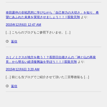
幸田露伴の非戦思想に学びながら「自己努力の大切さ」を知り、希
望にあふれた未来を実現させましょう！！ | 双龍天翔
より:
2015年12月6日 12:47 AM
[…] こちらのブログもご参照下さいませ。 […]
返信
カミノミクスが地方を救う！？長部日出雄さんの「神と仏の再発
見」から明るい経済復興論を学ぼう！！ | 双龍天翔
より:
2015年12月6日 3:20 AM
[…] 前にも当ブログでご紹介させて頂いた二宮尊徳翁も […]
返信