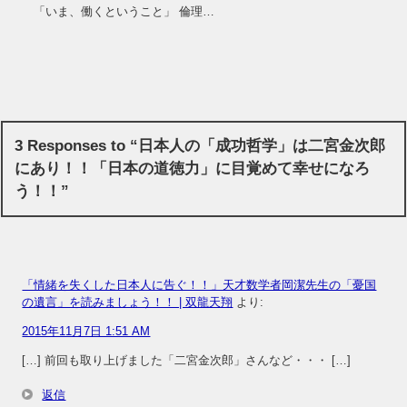
「いま、働くということ」 倫理…
3 Responses to “日本人の「成功哲学」は二宮金次郎
にあり！！「日本の道徳力」に目覚めて幸せになろ
う！！”
「情緒を失くした日本人に告ぐ！！」天才数学者岡潔先生の「憂国
の遺言」を読みましょう！！ | 双龍天翔
より:
2015年11月7日 1:51 AM
[…] 前回も取り上げました「二宮金次郎」さんなど・・・ […]
返信