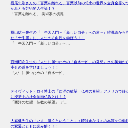
横尾忠則さんの「言葉を離れる」言葉以前の想念の世界を全身全霊で
かみとる芸術的人生論！？
「言葉を離れる」 美術家の横尾…
横山紘一先生の『十牛図入門～「新しい自分」への道～』唯識論から
た「十牛図」に、人生の方向性を学ぼう！！
『十牛図入門～「新しい自分」へ…
百瀬昭次先生の『人生に勝つための「自水一如」の発想』水の英知か
幸せの道を学びましょう！！
『人生に勝つための「自水一如」…
デイヴィッド・ロイ博士の「西洋の欲望 仏教の希望」アメリカで静
に浸透中の社会参画仏教とは！？
「西洋の欲望 仏教の希望」 デ…
大庭健先生の「いま、働くということ」＜時は金なり＞の本質を労働
の変遷とともに読み解く！！