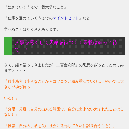
「生きていくうえで一番大切なこと」
「仕事を進めていくうえでの
マインドセット
」など、
学べることはたくさんあります。
人事を尽くして天命を待つ！！果報は練って待
て！！
さて、縷々語ってきましたが「二宮金次郎」の思想をざっとまとめてみ
ますと・・・
「積小為大（小さなことからコツコツと積み重ねていけば、やがては大
きな成功が待って
いる）」
「分限・分度（自分の出来る範囲で、自分に出来ない大それたことはし
ない）」
「推譲（自分の手柄を先に社会に還元して互いに譲り合うこと）」