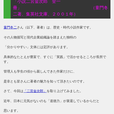
「小説二宮金次郎 全一
冊」 （童門冬
二著、集英社文庫、２００１年）
童門冬二
さん（以下、著者）は、歴史・時代小説作家です。
その人物描写と現代企業組織論を踏まえた独特の
「分かりやすい」文体には定評があります。
具体的なたとえが豊富で、すぐに「実践」で活かせるところが長所で
す。
管理人も学生の頃から親しんできた作家だけに、
是非とも皆さんに著者の魅力を知って頂きたいのです。
さて、今回は
「二宮金次郎」
を取り上げてみました。
近年、日本に元気がないのも「道徳力」が衰退しているからだと
思います。