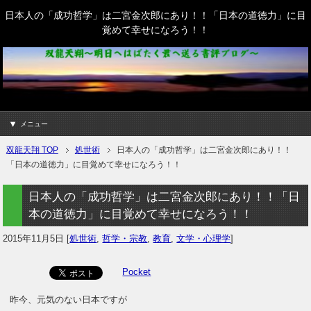
日本人の「成功哲学」は二宮金次郎にあり！！「日本の道徳力」に目
覚めて幸せになろう！！
メニュー
双龍天翔 TOP
処世術
日本人の「成功哲学」は二宮金次郎にあり！！
「日本の道徳力」に目覚めて幸せになろう！！
日本人の「成功哲学」は二宮金次郎にあり！！「日
本の道徳力」に目覚めて幸せになろう！！
2015年11月5日
[
処世術
,
哲学・宗教
,
教育
,
文学・心理学
]
Pocket
昨今、元気のない日本ですが