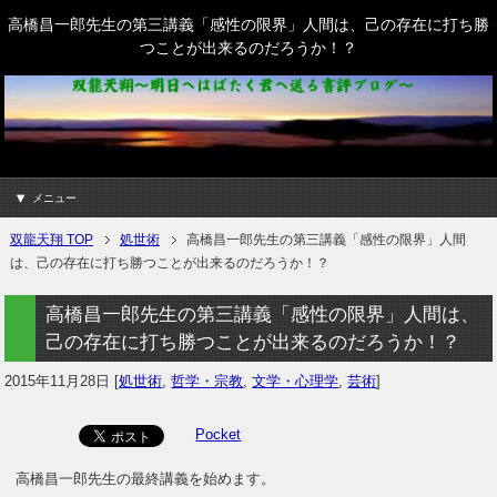
高橋昌一郎先生の第三講義「感性の限界」人間は、己の存在に打ち勝
つことが出来るのだろうか！？
メニュー
双龍天翔 TOP
処世術
高橋昌一郎先生の第三講義「感性の限界」人間
は、己の存在に打ち勝つことが出来るのだろうか！？
高橋昌一郎先生の第三講義「感性の限界」人間は、
己の存在に打ち勝つことが出来るのだろうか！？
2015年11月28日
[
処世術
,
哲学・宗教
,
文学・心理学
,
芸術
]
Pocket
高橋昌一郎先生の最終講義を始めます。