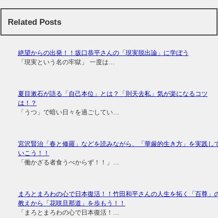
Related Posts
絶望からの出発！！坂口恭平さんの「現実脱出論」に学ぼう
「現実という名の牢獄」 一度は…
夏目漱石が語る「自己本位」とは？「則天去私」気が楽になるコツ
は！？
「うつ」で暗い日々を過ごしてい…
宮沢賢治「春と修羅」などを読みながら、「華厳的生き方」を実践し
いこう！！
「働かざる者食うべからず！！」…
まろとまろわの心で日本復活！！竹田和平さんの人生を拓く「百尊」
教えから「花咲旦那道」を歩もう！！
「まろとまろわの心で日本復活！…