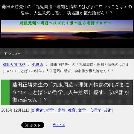
藤田正勝先生の「九鬼周造～理知と情熱のはざまに立つ＜ことば＞の
哲学」人生意気に感ず、功名誰か復た論ぜん！？
メニュー
双龍天翔 TOP
処世術
藤田正勝先生の「九鬼周造～理知と情熱のはざま
に立つ＜ことば＞の哲学」人生意気に感ず、功名誰か復た論ぜん！？
藤田正勝先生の「九鬼周造～理知と情熱のはざまに
立つ＜ことば＞の哲学」人生意気に感ず、功名誰か
復た論ぜん！？
2016年12月11日
[
処世術
,
哲学・宗教
,
教育
,
文学・心理学
,
芸術
]
Pocket