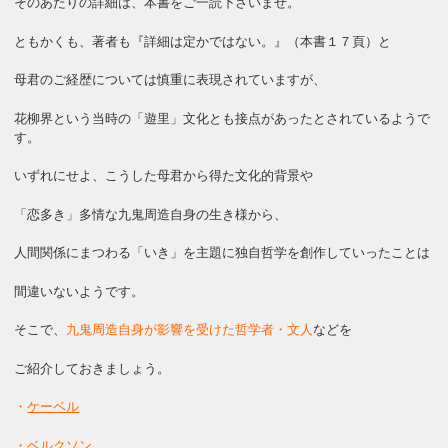
そのあたりの詳細は、本書をご一読下さいませ。
ともかくも、著者も『詳細は定かではない。』（本書１７頁）と
母君のご経歴については慎重に表現されていますが、
花柳界という当時の「遊里」文化とも接点があったとされているようで
す。
いずれにせよ、こうした母君から得た文化的背景や
「恋多き」多情な九鬼周造自身の生き様から、
人間関係にまつわる「いき」を主題に独自哲学を創作していったことは
間違いないようです。
そこで、
九鬼周造自身が影響を受けた哲学者・文人
などを
ご紹介しておきましょう。
・
ケーベル
・ベルクソン