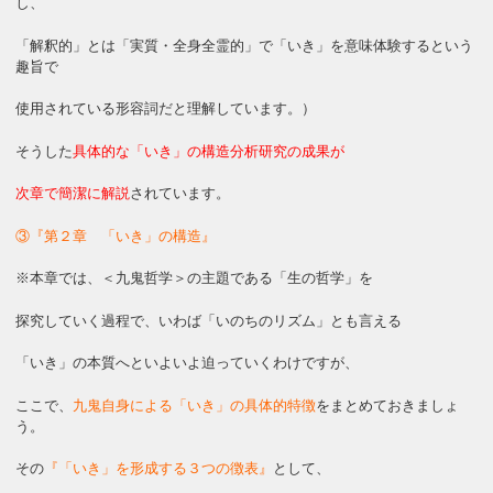
し、
「解釈的」とは「実質・全身全霊的」で「いき」を意味体験するという
趣旨で
使用されている形容詞だと理解しています。）
そうした
具体的な「いき」の構造分析研究の成果が
次章で簡潔に解説
されています。
③『第２章 「いき」の構造』
※本章では、＜九鬼哲学＞の主題である「生の哲学」を
探究していく過程で、いわば「いのちのリズム」とも言える
「いき」の本質へといよいよ迫っていくわけですが、
ここで、
九鬼自身による「いき」の具体的特徴
をまとめておきましょ
う。
その
『「いき」を形成する３つの徴表』
として、