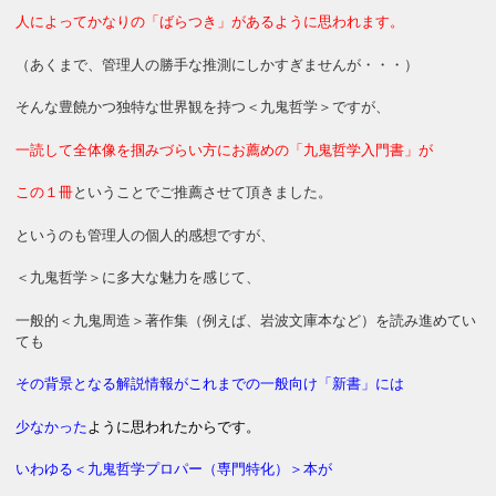
人によってかなりの「ばらつき」があるように思われます。
（あくまで、管理人の勝手な推測にしかすぎませんが・・・）
そんな豊饒かつ独特な世界観を持つ＜九鬼哲学＞ですが、
一読して全体像を掴みづらい方にお薦めの「九鬼哲学入門書」が
この１冊
ということでご推薦させて頂きました。
というのも管理人の個人的感想ですが、
＜九鬼哲学＞に多大な魅力を感じて、
一般的＜九鬼周造＞著作集（例えば、岩波文庫本など）を読み進めてい
ても
その背景となる解説情報がこれまでの一般向け「新書」には
少なかった
ように
思われたからです。
いわゆる＜九鬼哲学プロパー（専門特化）＞本が