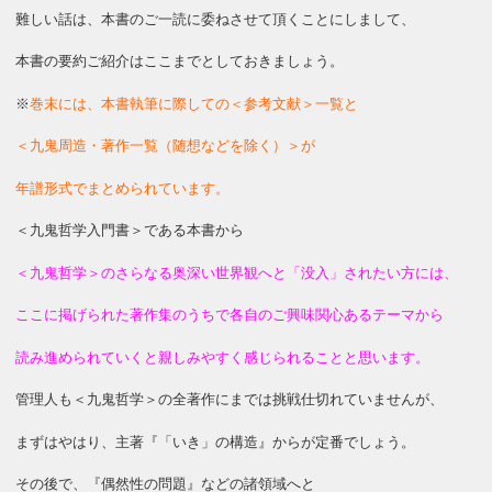
難しい話は、本書のご一読に委ねさせて頂くことにしまして、
本書の要約ご紹介はここまでとしておきましょう。
※
巻末には、本書執筆に際しての＜参考文献＞一覧と
＜九鬼周造・著作一覧（随想などを除く）＞が
年譜形式でまとめられています。
＜九鬼哲学入門書＞である本書から
＜九鬼哲学＞のさらなる奥深い世界観へと「没入」されたい方には、
ここに掲げられた著作集のうちで各自のご興味関心あるテーマから
読み進められていくと親しみやすく感じられることと思います。
管理人も＜九鬼哲学＞の全著作にまでは挑戦仕切れていませんが、
まずはやはり、主著『「いき」の構造』からが定番でしょう。
その後で、『偶然性の問題』などの諸領域へと