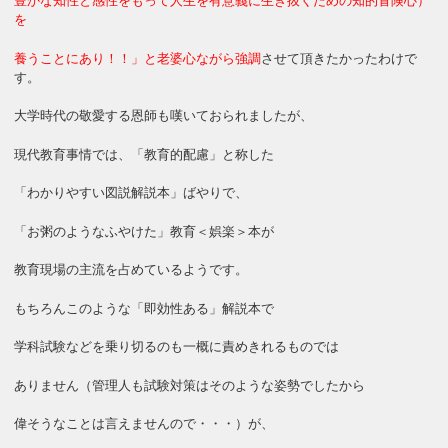
豊かな知性と感性をもって人生を有意義に生き抜くための知的冒険心）
を
養うことにあり！！」と老婆心ながら強調
させて頂きたかったわけで
す。
大学時代の敬愛する恩師も嘆いておられましたが、
現代教育事情では、「教育的配慮」と称した
「わかりやすい図説解説本」ばやりで、
「お粥のようなふやけた」教育＜娯楽＞本が
教育現場の主流を占めているようです。
もちろんこのような「即効性ある」解説本で
学科試験などを乗り切るのも一概に責めきれるものでは
ありません（管理人も試験対策はそのような姿勢でしたから
偉そうなことは言えませんので・・・）が、