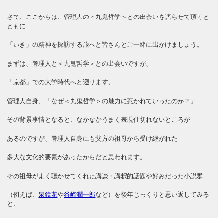
さて、ここからは、管理人の＜九鬼哲学＞との出会いを語らせて頂くと
ともに
「いき」の精神を探訪する旅へと皆さんとご一緒に出かけましょう。
まずは、管理人と＜九鬼哲学＞との出会いですが、
「京都」での大学時代へと遡ります。
管理人自身、「なぜ＜九鬼哲学＞の魅力に惹かれていったのか？」
その背景事情となると、なかなかうまく表現仕切れないところが
あるのですが、管理人自身にも父方の祖母から受け継がれた
多大な文化的要素があったからだと思われます。
その祖母がよく聴かせてくれた講談・講釈的話題や好みだった小説群
（例えば、
泉鏡花
や
谷崎潤一郎
など）を後年じっくりと思い返してみる
と、