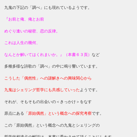
九鬼の下記の「調べ」にも現れているようです。
『お前と俺、俺とお前
めぐり逢いの秘密、恋の反律。
これは人生の幾何、
なんとか解いてはくれまいか。』（本書６３頁）
など
多種多様な詩歌の「調べ」の中に鳴り響いています。
こうした「偶然性」への謎解きへの興味関心から
九鬼はシェリング哲学にも共感していった
ようです。
それが、そもそもの出会いの＜きっかけ＞をなす
原点にある
「原始偶然」という概念への探究考察
です。
この「原始偶然」という概念への九鬼とシェリングの
哲学的相違点の解説は、本書に委ねさせて頂くことにします。