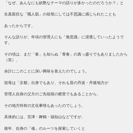
「なぜ、あんなにも妖艶なテーマの語りが多かったのだろうか？」と
生真面目な「職人肌」の祖母にしては不思議に感じられたことも
あったからです。
そんな語りが、年頃の管理人にも「無意識」に浸透していったようで
す。
その頃は、まだ「春」も知らぬ「青春」の真っ盛りでもありましたから
（笑）、
余計にこのことに深い興味を覚えたのでしょう。
祖母は「京都」出身でもあり、それも昔の丹波・丹後地方が
管理人自身の父方のご先祖様の郷里でもあることから、
その地方特有の文化事情もあったのでしょう。
具体的には、宮津・舞鶴・福知山などですが、
後年、自身の「魂」のルーツを探索していくと