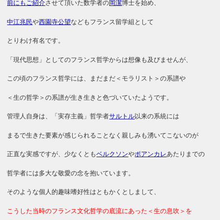
前にもご紹介
させて頂いた数学者の
岡潔
博士を始め、
中江兆民
や
西園寺公望
などもフランス留学組として
とりわけ有名です。
「現代思想」としてのフランス哲学からは想像も及びませんが、
この頃のフランス哲学には、まだまだ＜モラリスト＞の系譜や
＜生の哲学＞の系譜が生き生きと色づいていたようです。
管理人自身は、「実存主義」哲学者
サルトル
以来の系統には
まるで生きた要素が感じられることなく親しみも湧いてこないのが
正直な実感ですが、少なくとも
ベルクソン
や
ポアンカレ
あたりまでの
哲学者には多大な敬愛の念を抱いています。
そのような個人的趣味嗜好性はともかくとしまして、
こうした当時のフランス文化哲学の底流にあった＜生の息吹＞を