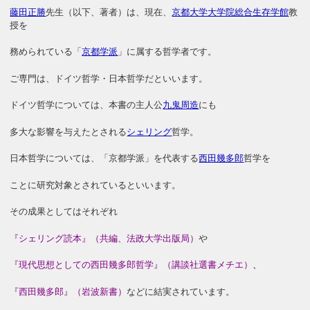
藤田正勝
先生（以下、著者）は、現在、
京都大学大学院総合生存学館
教
授を
務められている「
京都学派
」に属する哲学者です。
ご専門は、ドイツ哲学・日本哲学だといいます。
ドイツ哲学については、本書の主人公
九鬼周造
にも
多大な影響を与えたとされる
シェリング
哲学。
日本哲学については、「京都学派」を代表する
西田幾多郎
哲学を
ことに研究対象とされているといいます。
その成果としてはそれぞれ
『シェリング読本』（共編、法政大学出版局）
や
『現代思想としての西田幾多郎哲学』（講談社選書メチエ）
、
『西田幾多郎』（岩波新書）
などに結実されています。