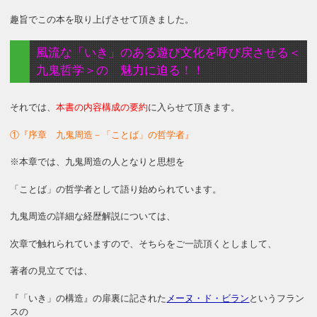
趣旨でこの本を取り上げさせて頂きました。
風流な「いき」のある遊び文化を呼び戻させる
＜
九鬼哲学＞の 魅力に迫る！！
それでは、
本書の内容構成の要約
に入らせて頂きます。
①『序章 九鬼周造－「ことば」の哲学者』
※本章では、九鬼周造の人となりと思想を
「ことば」の哲学者として語り始められています。
九鬼周造の詳細な経歴解説については、
次章で触れられていますので、そちらをご一読頂くとしまして、
著者の見立てでは、
『「いき」の構造』の扉裏に記された
メーヌ・ド・ビラン
というフラン
スの