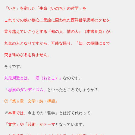
「いき」を宿した「生命（いのち）の哲学」を
これまでの狭い物心二元論に囚われた西洋哲学思考のクセを
乗り越えていこうとする『知の人、情の人』（本書９頁）が、
九鬼の人となりですから、可能な限り、「知」の極限にまで
突き進めざるを得ません。
そうです。
九鬼周造とは、「漢（おとこ）」
なのです。
「思索のダンディズム」
といったところでしょうか？
⑦『第６章 文学・詩・押韻』
※
本章では、
今までの「哲学」とは打て代わって
「文学」や「芸術」がテーマ
となっています。