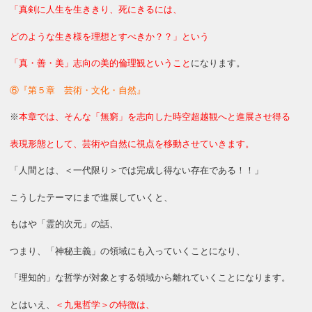
「真剣に人生を生ききり、死にきるには、
どのような生き様を理想とすべきか？？」という
「真・善・美」志向の美的倫理観ということ
になります。
⑥『第５章 芸術・文化・自然』
※
本章では、そんな「無窮」を志向した時空超越観へと進展させ得る
表現形態として、芸術や自然に視点を移動させていきます。
「人間とは、＜一代限り＞では完成し得ない存在である！！」
こうしたテーマにまで進展していくと、
もはや「霊的次元」の話、
つまり、「神秘主義」の領域にも入っていくことになり、
「理知的」な哲学が対象とする領域から離れていくことになります。
とはいえ、
＜九鬼哲学＞の特徴は、