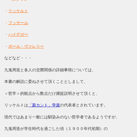
・
リッケルト
・
フッサール
・
ハイデガー
・
ポール・ヴァレリー
などなど・・・
九鬼周造と各人の交際関係の詳細事情については、
本書の解説に委ねさせて頂くこととしまして、
＜哲学＞的観点から数点だけ捕捉説明させて頂くと、
リッケルトは
「新カント」学派
の代表者とされています。
現代ではあまり一般には馴染みのない哲学者であるようですが、
九鬼周造が学生時代を過ごした頃（１９００年代初期）の