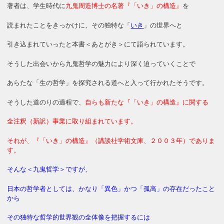
著者は、学生時代に
九鬼周造博士の名著『「いき」の構造』
を
読まれたことをきっかけに、その独特な「
いき
」の世界へと
引き込まれていったと本書＜あとがき＞にて語られています。
そうした出会いから九鬼哲学の魅力により深く迫っていくことで
あらたな「生の哲学」を探究される道へと入って行かれたそうです。
そうした道のりの過程で、
自らも新たな『「いき」の構造』に関する
全注釈（新訳）事業に取り組まれています。
それが、『「いき」の構造』（講談社学術文庫、２００３年）でありま
す。
そんな＜九鬼哲学＞ですが、
日本の哲学者としては、かなり「異色」かつ「孤高」の存在だったこと
から
その独特な哲学的世界観の全体像を把握するには