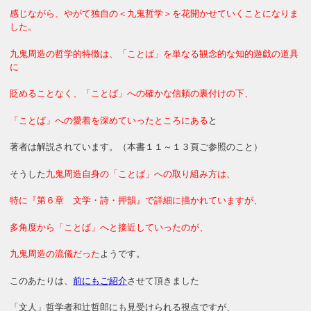
感じながら、やがて独自の＜九鬼哲学＞を花開かせていくことになりま
した。
九鬼周造の哲学的特徴は、「ことば」を単なる観念的な知的遊戯の道具
に
貶めることなく、「ことば」への確かな信頼の裏付けの下、
「ことば」への愛着を深めていったところにある
と
著者は解説されています。（本書１１～１３頁ご参照のこと）
そうした
九鬼周造自身の「ことば」への取り組み方は、
特に『第６章 文学・詩・押韻』で詳細に描かれていますが、
多角度から「ことば」へと接近していったのが、
九鬼周造の流儀だった
ようです。
このあたりは、
前にもご紹介
させて頂きました
「文人」哲学者和辻哲郎にも見受けられる視点ですが、