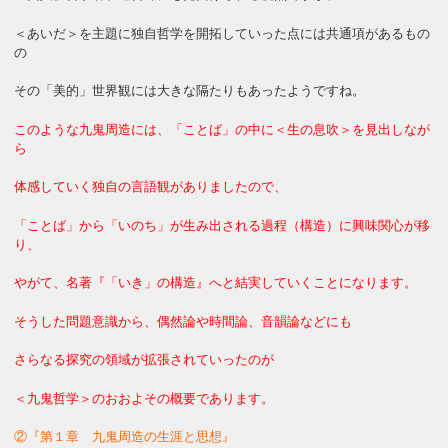
＜あいだ＞を主題に独自哲学を開拓していった点には共通項があるもの
の
その「美的」世界観には大きな隔たりもあったようですね。
このような九鬼周造には、「ことば」の中に＜生の息吹＞を見出しなが
ら
体感していく独自の言語観がありましたので、
「ことば」から「いのち」が生み出される過程（構造）に興味関心が移
り、
やがて、名著『「いき」の構造』へと結実していくことになります。
そうした問題意識から、偶然論や時間論、音韻論などにも
さらなる探究の領域が拡張されていったのが
＜九鬼哲学＞のおおよその概要であります。
②『第１章 九鬼周造の生涯と思想』