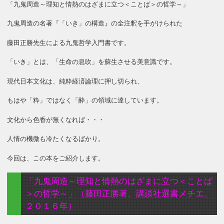
「九鬼周造～理知と情熱のはざまに立つ＜ことば＞の哲学～」
九鬼周造の名著『「いき」の構造』の全注釈を手がけられた
藤田正勝先生による九鬼哲学入門書です。
「いき」とは、「生命の息吹」を蘇生させる美意識です。
現代日本文化は、純粋経済論理に押し切られ、
もはや「粋」ではなく「酔」の領域に達しています。
文化から色香が無くなれば・・・
人情の機微も冷たくなるばかり。
今回は、この本をご紹介します。
「九鬼周造～理知と情熱のはざまに立つ＜ことば
＞の哲学～」（藤田正勝著、講談社選書メチエ、
２０１６年）