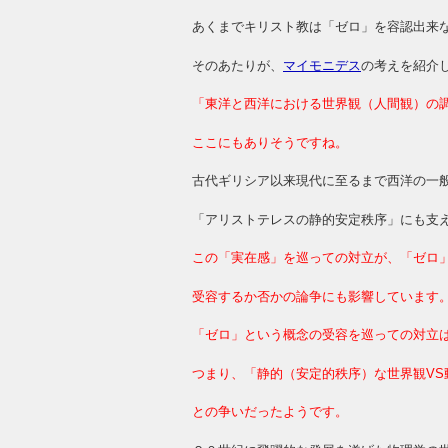
あくまでキリスト教は「ゼロ」を容認出来
そのあたりが、
マイモニデス
の考えを紹介
「東洋と西洋における世界観（人間観）の
ここにもありそうですね。
古代ギリシア以来現代に至るまで西洋の一
「アリストテレスの静的安定秩序」にも支
この「実在感」を巡っての対立が、「ゼロ
受容するか否かの
論争にも影響しています
「ゼロ」という概念の受容を巡っての対立
つまり、「静的（安定的秩序）な世界観VS
との争いだったようです。