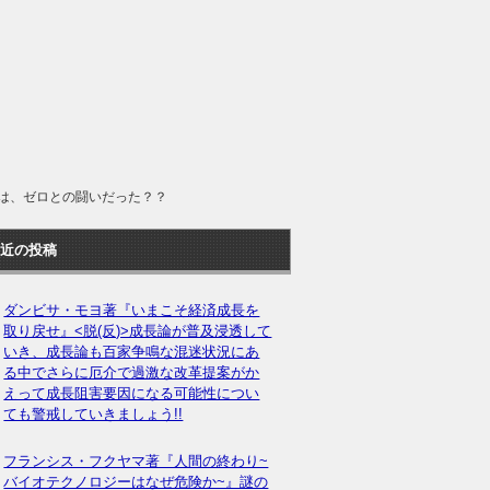
は、ゼロとの闘いだった？？
近の投稿
ダンビサ・モヨ著『いまこそ経済成長を
取り戻せ』<脱(反)>成長論が普及浸透して
いき、成長論も百家争鳴な混迷状況にあ
る中でさらに厄介で過激な改革提案がか
えって成長阻害要因になる可能性につい
ても警戒していきましょう!!
フランシス・フクヤマ著『人間の終わり~
バイオテクノロジーはなぜ危険か~』謎の