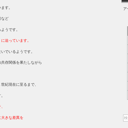
います。
ア
者など
るようです。
」に迫っています。
ないでいるようです。
の共存関係を果たしながら
１世紀現在に至るまで、
す。
そ、
に大きな差異を