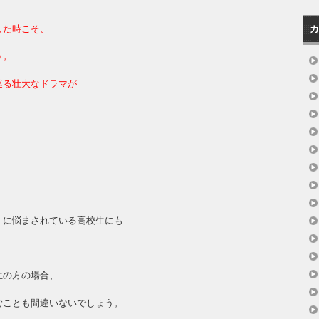
した時こそ、
カ
う。
巡る壮大なドラマが
く
」に悩まされている高校生にも
生の方の場合、
むことも間違いないでしょう。