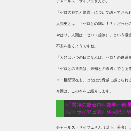
チャールズ・サイフェさんが、
「ゼロの魅力と驚異」について語っておら
人類史とは、「ゼロとの闘い！？」だった
やはり、人類は「ゼロ（虚無）」という概
不安を抱くようですね。
「人類はいつの日になれば、ゼロとの邂逅
「ゼロとの遭遇は、未知との遭遇」でもあ
２１世紀現在も、はなはだ脅威に感じられ
今回は、この本をご紹介します。
「異端の数ゼロ～数学・物
ズ・サイフェ著、林大訳、
チャールズ・サイフェさん（以下、著者）