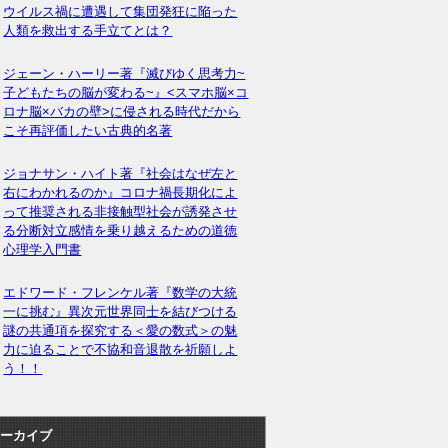
ウイルス禍に遭遇して集団発狂に陥った
人類を救出する手立てとは？
ジェーン・ハーリー著『滅びゆく思考力~
子どもたちの脳が変わる~』<スマホ脳×コ
ロナ脳×バカの壁>に侵される時代だから
こそ再評価したい古典的名著
ジョナサン・ハイト著『社会はなぜ左と
右にわかれるのか』コロナ禍長期化によ
って推奨される非接触型社会が誘発させ
る分断対立感情を乗り越えるための道徳
心理学入門書
エドワード・フレンケル著『数学の大統
一に挑む』異次元世界同士を結びつける
謎の共通項を探究する＜愛の数式＞の魅
力に迫ることで不協和音退散を祈願しよ
う！！
ーカイブ