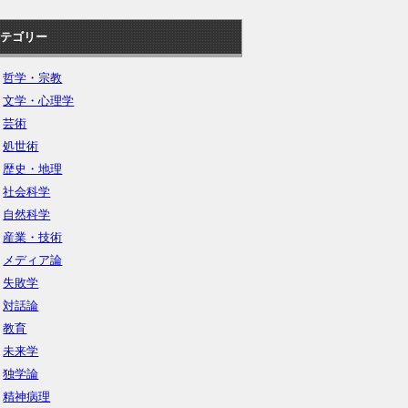
テゴリー
哲学・宗教
文学・心理学
芸術
処世術
歴史・地理
社会科学
自然科学
産業・技術
メディア論
失敗学
対話論
教育
未来学
独学論
精神病理