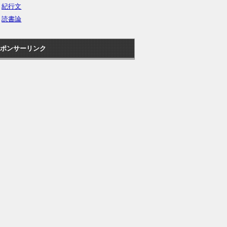
紀行文
読書論
ポンサーリンク