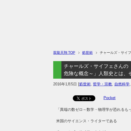
双龍天翔 TOP
処世術
チャールズ・サイ
チャールズ・サイフェさんの
危険な概念～」人類史とは、
2016年1月5日
[
処世術
,
哲学・宗教
,
自然科学
Pocket
「異端の数ゼロ～数学・物理学が恐れるも
米国のサイエンス・ライターである