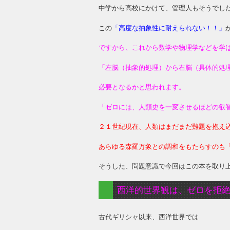
中学から高校にかけて、管理人もそうでし
この
「高度な抽象性に耐えられない！！」
ですから、これから数学や物理学などを学
「左脳（抽象的処理）から右脳（具体的処
必要となるかと思われます。
「ゼロには、人類史を一変させるほどの叡
２１世紀現在、人類はまだまだ難題を抱え
あらゆる森羅万象との調和をもたらすのも
そうした、問題意識で今回はこの本を取り
西洋的世界観は、ゼロを拒
古代ギリシャ以来、西洋世界では