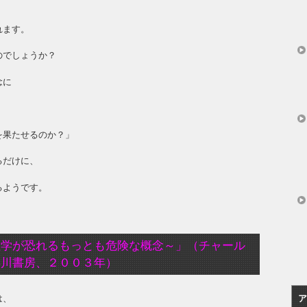
れます。
のでしょうか？
念に
を果たせるのか？」
るだけに、
るようです。
理学が恐れるもっとも危険な概念～」（チャール
早川書房、２００３年）
ア
は、