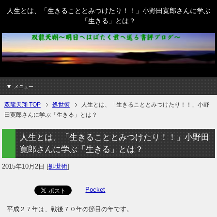
人生とは、「生きることとみつけたり！！」小野田寛郎さんに学ぶ
「生きる」とは？
メニュー
双龍天翔 TOP
処世術
人生とは、「生きることとみつけたり！！」小野
田寛郎さんに学ぶ「生きる」とは？
人生とは、「生きることとみつけたり！！」小野田
寛郎さんに学ぶ「生きる」とは？
2015年10月2日
[
処世術
]
Pocket
平成２７年は、戦後７０年の節目の年です。