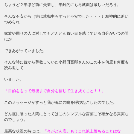
ちょうど２年ほど前に失業し、年齢的にも再就職は厳しいだろう。
そんな不安から（実は就職中もずっと不安でした・・・）精神的に追い
つめられ
家族や周りの人に対してもどんどん負い目を感じている自分がいつの間
にか
できあがっていました。
そんな時に昔から尊敬していた小野田寛郎さんのこの本を何度も何度も
読み返して
いました。
「目的をもって最後まで自分を信じて生き抜くこと！！」
このメッセージがすっと我が魂に共鳴を呼び起こしたのでした。
どん底に陥った人間にとってはこのシンプルな言葉こそ確かなる真実な
のでしょう。
最悪な状況の時には
、
「今がどん底。もうこれ以上落ちることはな