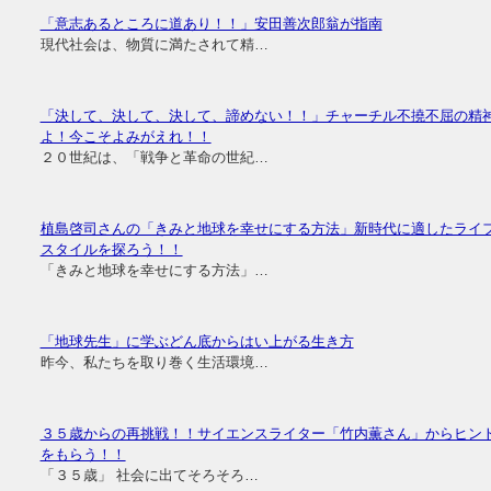
「意志あるところに道あり！！」安田善次郎翁が指南
現代社会は、物質に満たされて精…
「決して、決して、決して、諦めない！！」チャーチル不撓不屈の精
よ！今こそよみがえれ！！
２０世紀は、「戦争と革命の世紀…
植島啓司さんの「きみと地球を幸せにする方法」新時代に適したライ
スタイルを探ろう！！
「きみと地球を幸せにする方法」…
「地球先生」に学ぶどん底からはい上がる生き方
昨今、私たちを取り巻く生活環境…
３５歳からの再挑戦！！サイエンスライター「竹内薫さん」からヒン
をもらう！！
「３５歳」 社会に出てそろそろ…