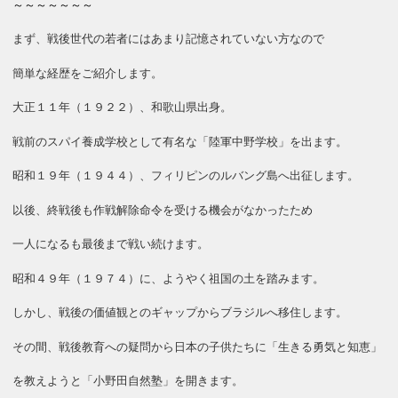
～～～～～～～
まず、戦後世代の若者にはあまり記憶されていない方なので
簡単な経歴をご紹介します。
大正１１年（１９２２）、和歌山県出身。
戦前のスパイ養成学校として有名な「陸軍中野学校」を出ます。
昭和１９年（１９４４）、フィリピンのルバング島へ出征します。
以後、終戦後も作戦解除命令を受ける機会がなかったため
一人になるも最後まで戦い続けます。
昭和４９年（１９７４）に、ようやく祖国の土を踏みます。
しかし、戦後の価値観とのギャップからブラジルへ移住します。
その間、戦後教育への疑問から日本の子供たちに「生きる勇気と知恵」
を教えようと「小野田自然塾」を開きます。