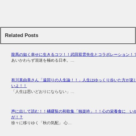
Related Posts
龍馬の如く幸せに生きるコツ！！武田双雲先生とコラボレーション！
あいかわらず混迷を極める日本。…
有川真由美さん「遠回りの人生論！！」人生はゆっくり歩いた方が楽
いよ！！
「人生は思いどおりにならない」…
声に出して読む！！橘曙覧の和歌集「独楽吟」！！心の栄養食に い
が！？
徐々に移りゆく「秋の気配」 心…