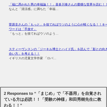
「福に憑かれた男の幸福論！！」喜多川泰さんの豊穣な世界を読む！
なんと「清涼感」に満ちた「幸福…
菅原圭さんの「もっと」を捨てればウソのように心が軽くなる！！キ
ワードは「手放す」
「もっと」を捨てればウソのよう…
スティーヴンスンの「ジーキル博士とハイド氏」を読んで「影との向
合い方」を考える！！
イギリスの児童文学作家 「ロバ…
2 Responses to “「まじめ」で「不器用」を自覚され
ている方は必読！！「受験の神様」和田秀樹先生に教
わる！！”