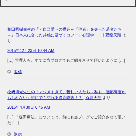
和田秀樹先生の『＜自己愛＞の構造～「他者」を失った若者たち
～』日本人に合った共感に基づくコフート心理学！！ | 双龍天翔
よ
り:
2015年12月23日 10:44 AM
[…] 管理人も、すでに当ブログでもご紹介させて頂いたように […]
返信
松﨑博光先生の「マジメすぎて、苦しい人たち～私も、適応障害か
もしれない」誰にでも訪れる適応障害！？ | 双龍天翔
より:
2016年4月30日 6:46 AM
[…] 「森田療法」については、前にも当ブログでご紹介させて頂い
た […]
返信