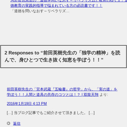
河野哲也先生の「道徳を問いなおす～リベラリズムと教育のゆくえ」
徳教育の実践的指導で悩まれている方の必読書です！！
「道徳を問いなおす～リベラリズ…
2 Responses to “前田英樹先生の「独学の精神」を読
んで、身ひとつで生き抜く知恵を学ぼう！！”
前田英樹先生の「宮本武蔵『五輪書』の哲学」から、「実の道」を
学ぼう！！人間と道具の共存のコツとは！？ | 双龍天翔
より:
2016年1月19日 4:13 PM
[…] 当ブログ記事でもご紹介させて頂きました。 […]
返信