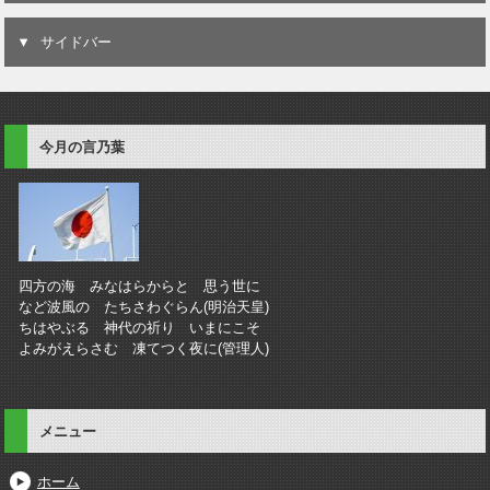
サイドバー
今月の言乃葉
四方の海 みなはらからと 思う世に
など波風の たちさわぐらん(明治天皇)
ちはやぶる 神代の祈り いまにこそ
よみがえらさむ 凍てつく夜に(管理人)
メニュー
ホーム