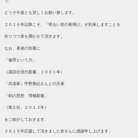
で、
どうぞ今後とも宜しくお願い致します。
２０１６年以降こそ、「明るい世の夜明け」が到来しますことを
祈りつつ筆を擱かせて頂きます。
なお、著者の別著に
「倫理という力」
（講談社現代新書、２００１年）
「武道家」甲野善紀さんとの共著
「剣の思想 増補新版」
（青土社、２０１３年）
をご紹介しておきます。
２０１５年応援して頂きました皆さんに感謝申し上げます。