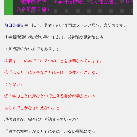
「独学の精神」（前田英樹著、ちくま新書、２０
０９年第２刷）
前田英樹
先生（以下、著者）のご専門はフランス思想、言語論です。
柳生新陰流剣術の遣い手でもあり、芸術論や武術論にも
大変造詣の深い方でもあります。
著者は、この本で主に２つのことを強調されています。
①「ほんとうに大事なことは何ひとつ教えることなど
できない」
②「学ぶことは身ひとつで生きる自分が学ぶという
あり方でしかなされえない」と・・・
現代教育が、完全に行き詰まっているのも
「独学の精神」がまともに身に付かない環境にある