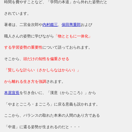
時間を費やすことなど、「学問の本道」から外れた姿勢だと
されています。
著者は、二宮金次郎や
内村鑑三
、
保田輿重郎
および
職人さんの姿勢に学びながら
「物とともに一体化」
する学習姿勢の重要性
について語っておられます。
そこから、
頭だけの知性を偏重させる
「賢しらな計らい（さかしらなはからい）」
から離れる生き方を強調
されます。
本居宣長
を引き合いに、「漢意（からごころ）」から
「やまとごころ・まごころ」に戻る意義も説かれます。
ここから、バランスの取れた本来の人間のあり方である
「中道」に還る姿勢が生まれるのだと・・・