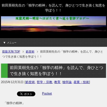
前田英樹先生の「独学の精神」を読んで、身ひとつで生き抜く知恵を
学ぼう！！
メニュー
双龍天翔 TOP
処世術
前田英樹先生の「独学の精神」を読んで、身ひと
つで生き抜く知恵を学ぼう！！
前田英樹先生の「独学の精神」を読んで、身ひとつ
で生き抜く知恵を学ぼう！！
2015年12月31日
[
処世術
,
哲学・宗教
,
教育
,
独学論
,
産業・技術
]
Pocket
「独学の精神」