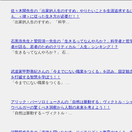
佐々木閑先生の「出家的人生のすすめ」やりたいことを生涯追求する
も、＜律＞に従った生き方が必要だ！！
「出家的人生のすすめ」 「科学…
石黒浩先生と鷲田清一先生の「生きるってなんやろか？」科学者と哲
者が語る、若者のためのクリティカル「人生」シンキング！？
「生きるってなんやろか？」 石…
武道家甲野善紀さんの「今までにない職業をつくる」を読み、固定観
を打破する智慧を学ぼう！！
「今までにない職業をつくる」 …
アリック・バーソロミューさんの「自然は脈動する」ヴィクトル・シ
ウベルガーの驚くべき洞察から人類の未来を考えよう！！
「自然は脈動する～ヴィクトル・…