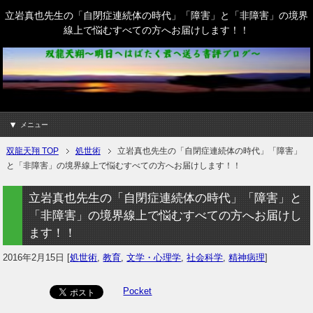
立岩真也先生の「自閉症連続体の時代」「障害」と「非障害」の境界
線上で悩むすべての方へお届けします！！
メニュー
双龍天翔 TOP
処世術
立岩真也先生の「自閉症連続体の時代」「障害」
と「非障害」の境界線上で悩むすべての方へお届けします！！
立岩真也先生の「自閉症連続体の時代」「障害」と
「非障害」の境界線上で悩むすべての方へお届けし
ます！！
2016年2月15日
[
処世術
,
教育
,
文学・心理学
,
社会科学
,
精神病理
]
Pocket