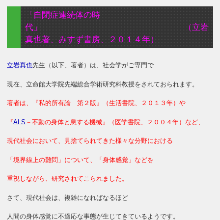
「自閉症連続体の時
代」 （立岩
真也著、みすず書房、２０１４年）
立岩真也
先生（以下、著者）は、社会学がご専門で
現在、立命館大学院先端総合学術研究科教授をされておられます。
著者は、『私的所有論 第２版』（生活書院、２０１３年）や
『
ALS
－不動の身体と息する機械』（医学書院、２００４年）など、
現代社会において、見捨てられてきた様々な分野における
「境界線上の難問」について、「身体感覚」などを
重視しながら、研究されてこられました。
さて、現代社会は、複雑になればなるほど
人間の身体感覚に不適応な事態が生じてきているようです。