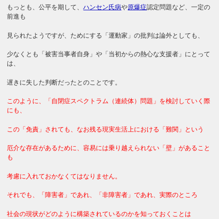
もっとも、公平を期して、
ハンセン氏病
や
原爆症
認定問題など、一定の
前進も
見られたようですが、ためにする「運動家」の批判は論外としても、
少なくとも「被害当事者自身」や「当初からの熱心な支援者」にとって
は、
遅きに失した判断だったとのことです。
このように、「自閉症スペクトラム（連続体）問題」を検討していく際
にも、
この「免責」されても、なお残る現実生活上における「難関」という
厄介な存在があるために、容易には乗り越えられない「壁」があること
も
考慮に入れておかなくてはなりません。
それでも、「障害者」であれ、「非障害者」であれ、実際のところ
社会の現状がどのように構築されているのかを知っておくことは