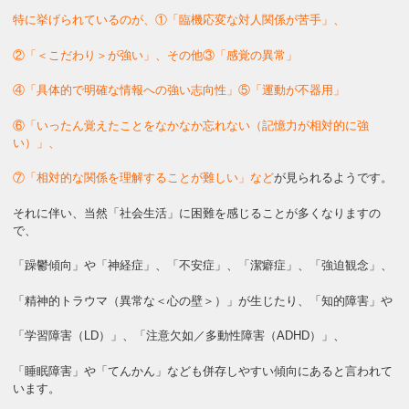
特に挙げられているのが、①「臨機応変な対人関係が苦手」、
②「＜こだわり＞が強い」、その他③「感覚の異常」
④「具体的で明確な情報への強い志向性」⑤「運動が不器用」
⑥「いったん覚えたことをなかなか忘れない（記憶力が相対的に強
い）」、
⑦「相対的な関係を理解することが難しい」など
が見られるようです。
それに伴い、当然「社会生活」に困難を感じることが多くなりますの
で、
「躁鬱傾向」や「神経症」、「不安症」、「潔癖症」、「強迫観念」、
「精神的トラウマ（異常な＜心の壁＞）」が生じたり、「知的障害」や
「学習障害（LD）」、「注意欠如／多動性障害（ADHD）」、
「睡眠障害」や「てんかん」なども併存しやすい傾向にあると言われて
います。