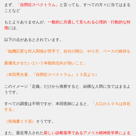
まず、
「自閉症スペクトラム」
と言っても、すべての方々に当てはまる
ことなど
もとよりありませんが、
一般的に共通して見られる心理的・行動的な特
徴
には、
以下の点があるとされています。
「臨機応変な対人関係が苦手で、自分の関心、やり方、ペースの維持を
最優先させたいという本能的志向が強いこと」
（本田秀夫著、『自閉症スペクトラム』１３頁より）
このイメージ「定義」だけから推察すると、結構な人間に当てはまるよ
うです。
すべての調査は不明ですが、本田医師によると、
「人口の１０％は存在
する」
（前掲書１５頁）
そうです。
また、最近導入された
新しい診断基準であるアメリカ精神医学界による