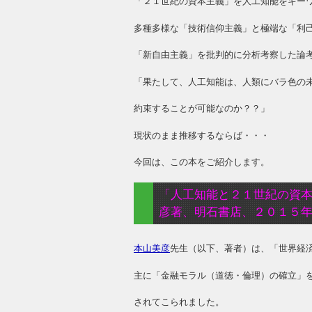
「２１世紀の資本主義」を人工知能をキー
多種多様な「技術信仰主義」と極端な「利
「新自由主義」を批判的に分析考察した論
「果たして、人工知能は、人類にバラ色の
約束することが可能なのか？？」
現状のまま推移するならば・・・
今回は、この本をご紹介します。
「人工知能と２１世紀の資
彦著、明石書店、２０１５
本山美彦
先生（以下、著者）は、「世界経
主に「金融モラル（道徳・倫理）の確立」
されてこられました。