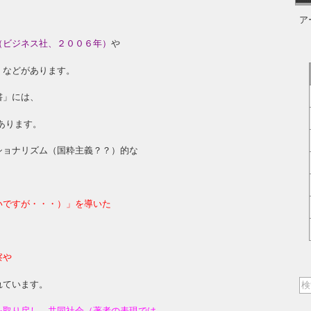
ア
（ビジネス社、２００６年）
や
）
などがあります。
書」には、
あります。
ショナリズム（国粋主義？？）的な
、
いですが・・・）」を導いた
察や
れています。
を取り戻し、共同社会（著者の表現では、