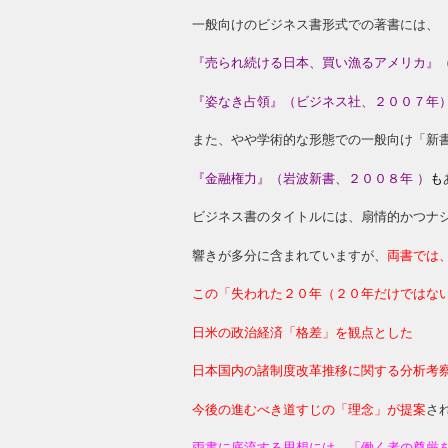
一般向けのビジネス書形式での著書には、
『売られ続ける日本、買い漁るアメリカ』
『姿なき占領』（ビジネス社、２００７年
また、やや学術的な形態での一般向け「新
『金融権力』（岩波新書、２００８年 ）
も
ビジネス書のタイトルには、扇情的かつナ
響きが多分に含まれていますが、
両書では
この「失われた２０年（２０年だけではな
日米の政治経済「格差」を観点とした
日本国内の諸制度改革推移に関する分析考
今後の進むべき道すじの「理念」が提案
さ
両書に底流する思想には、「働く者の尊厳