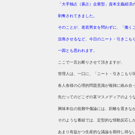
「大手独占（寡占）企業型」資本主義経済
剥奪されてきました。
そのことが、老若男女を問わずに、「働く
沮喪させるなど、今日のニート・引きこも
一因とも思われます。
ここで一言お断りさせて頂きますが、
管理人は、一口に、「ニート・引きこもり
各人各様の心理的問題意識が複雑に絡み合
先だってのどこぞの某マスメディアのよう
興味本位の批難中傷論には、距離を置きな
そのような番組では、定型的な情動反応し
あまり有益かつ生産的な議論を期待し得な