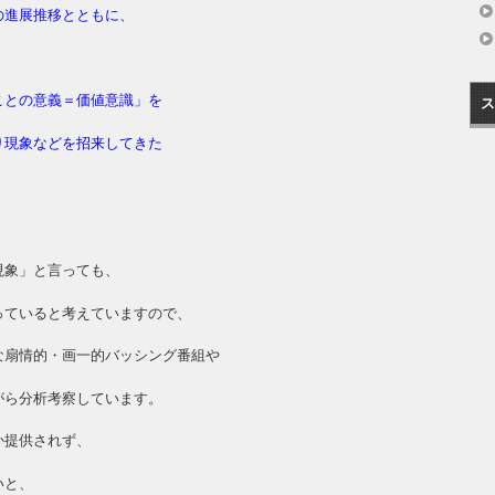
の進展推移とともに、
ことの意義＝価値意識」を
ス
り現象などを招来してきた
現象」と言っても、
っていると考えていますので、
な扇情的・画一的バッシング番組や
がら分析考察しています。
か提供されず、
いと、