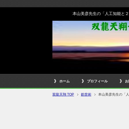
本山美彦先生の「人工知能と２
ホーム
プロフィール
お
双龍天翔 TOP
処世術
本山美彦先生の「