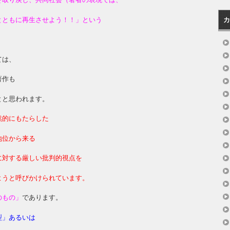
とともに再生させよう！！」という
カ
ては、
著作も
とと思われます。
然的にもたらした
地位から来る
に対する厳しい批判的視点を
ようと呼びかけられています。
のもの」
であります。
型」あるいは