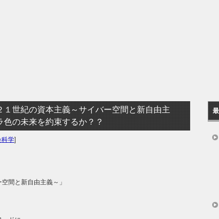
２１世紀の資本主義～サイバー空間と新自由主
最
ラ色の未来を約束するか？？
会科学
]
ー空間と新自由主義～」