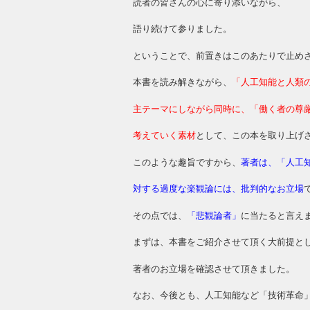
読者の皆さんの心に寄り添いながら、
語り続けて参りました。
ということで、前置きはこのあたりで止め
本書を読み解きながら、
「人工知能と人類
主テーマにしながら同時に、「働く者の尊
考えていく素材
として、この本を取り上げ
このような趣旨ですから、
著者は、「人工
対する過度な楽観論には、批判的なお立場
その点では、
「悲観論者」
に当たると言え
まずは、本書をご紹介させて頂く大前提と
著者のお立場を確認させて頂きました。
なお、今後とも、人工知能など「技術革命