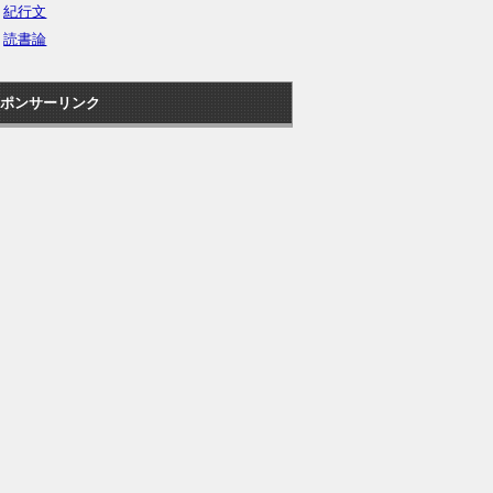
紀行文
読書論
ポンサーリンク