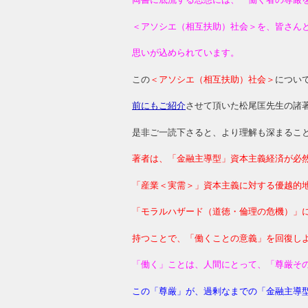
＜アソシエ（相互扶助）社会＞を、皆さん
思いが込められています。
この
＜アソシエ（相互扶助）社会＞
につい
前にもご紹介
させて頂いた松尾匡先生の諸
是非ご一読下さると、より理解も深まるこ
著者は、「金融主導型」資本主義経済が必
「産業＜実需＞」資本主義に対する優越的
「モラルハザード（道徳・倫理の危機）」
持つことで、「働くことの意義」を回復し
「働く」ことは、人間にとって、「尊厳そ
この「尊厳」が、過剰なまでの「金融主導