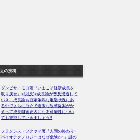
近の投稿
ダンビサ・モヨ著『いまこそ経済成長を
取り戻せ』<脱(反)>成長論が普及浸透して
いき、成長論も百家争鳴な混迷状況にあ
る中でさらに厄介で過激な改革提案がか
えって成長阻害要因になる可能性につい
ても警戒していきましょう!!
フランシス・フクヤマ著『人間の終わり~
バイオテクノロジーはなぜ危険か~』謎の