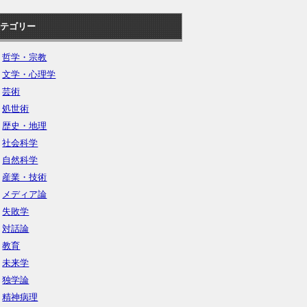
テゴリー
哲学・宗教
文学・心理学
芸術
処世術
歴史・地理
社会科学
自然科学
産業・技術
メディア論
失敗学
対話論
教育
未来学
独学論
精神病理