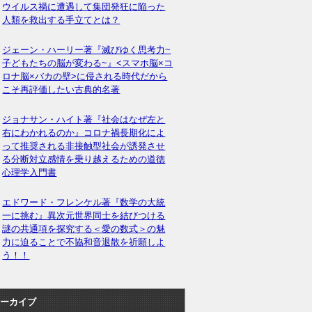
ウイルス禍に遭遇して集団発狂に陥った
人類を救出する手立てとは？
ジェーン・ハーリー著『滅びゆく思考力~
子どもたちの脳が変わる~』<スマホ脳×コ
ロナ脳×バカの壁>に侵される時代だから
こそ再評価したい古典的名著
ジョナサン・ハイト著『社会はなぜ左と
右にわかれるのか』コロナ禍長期化によ
って推奨される非接触型社会が誘発させ
る分断対立感情を乗り越えるための道徳
心理学入門書
エドワード・フレンケル著『数学の大統
一に挑む』異次元世界同士を結びつける
謎の共通項を探究する＜愛の数式＞の魅
力に迫ることで不協和音退散を祈願しよ
う！！
ーカイブ