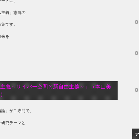
ワードに、
己主義」志向の
考集です。
未来を
本主義～サイバー空間と新自由主義～」（本山美
年）
済論」がご専門で、
を研究テーマと
ア