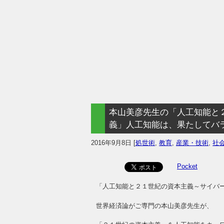
本山美彦先生の「人工知能と
義」人工知能は、果たしてバ
2016年9月8日
[
処世術
,
教育
,
産業・技術
,
社
Pocket
「人工知能と２１世紀の資本主義～サイバ
世界経済論がご専門の本山美彦先生が、